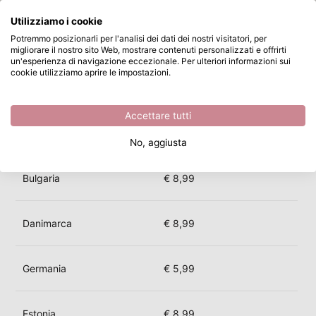
Cosa stai cercando?
Utilizziamo i cookie
Passa al contenuto principale
Quali sono le spese di spedizione?
Potremmo posizionarli per l'analisi dei dati dei nostri visitatori, per
Quali sono le spese di spedizione?
migliorare il nostro sito Web, mostrare contenuti personalizzati e offrirti
Cerca...
Disponibile da magazzino
un'esperienza di navigazione eccezionale. Per ulteriori informazioni sui
cookie utilizziamo aprire le impostazioni.
Spese di spedizione
Accettare tutti
Belgio
€ 5,99
No, aggiusta
Bulgaria
€ 8,99
Danimarca
€ 8,99
ovità di Carla Creates: Jolly, waddle &
Germania
€ 5,99
heels
Dai 
Visualizza l'intera collezione
Estonia
€ 8,99