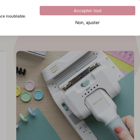
Excellent
4.8
sur
5
Accepter tout
ce inoubliable.
Non, ajuster
Que recherchez-vous ?
vrez
nd
vrez