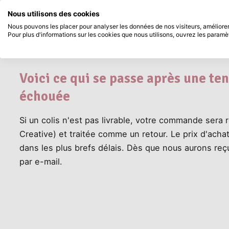
Disponible immédiatement
Payez en 
Rechercher...
Nous utilisons des cookies
Service client
Passer au contenu principal
Nous pouvons les placer pour analyser les données de nos visiteurs, améliorer 
Que se passe-t-il si le colis 
Pour plus d'informations sur les cookies que nous utilisons, ouvrez les paramè
Produits
Nouveau
Bientô
Voici ce qui se passe après une ten
échouée
Si un colis n'est pas livrable, votre commande sera
Creative) et traitée comme un retour. Le prix d'acha
dans les plus brefs délais. Dès que nous aurons reç
par e-mail.