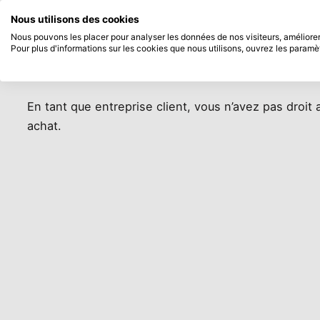
Disponible immédiatement
Payez en 
Rechercher...
Nous utilisons des cookies
Service client
Passer au contenu principal
Nous pouvons les placer pour analyser les données de nos visiteurs, améliorer 
Ai-je droit au délai de rétractat
Pour plus d'informations sur les cookies que nous utilisons, ouvrez les paramè
Produits
Nouveau
Bientô
En tant que entreprise client, vous n’avez pas droit a
achat.