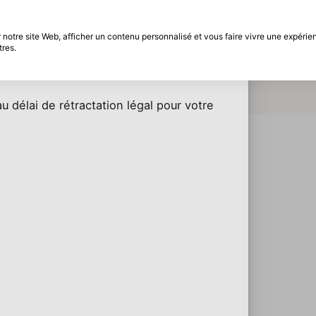
différé
Période de retour de 30 jours
Ai-je droit au délai de rétractation légal pour mon achat ?
notre site Web, afficher un contenu personnalisé et vous faire vivre une expérien
ion légal pour mon achat ?
tres.
t
Marques
Promotions
Inspiration
Décou
le Bi
Easy
u délai de rétractation légal pour votre
Décou