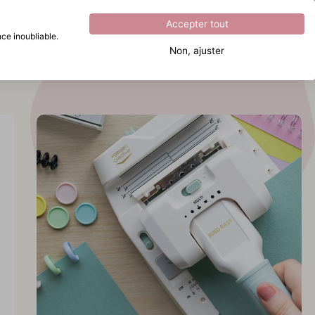
Excellent
4.8
sur
5
Accepter tout
ce inoubliable.
Non, ajuster
Que recherchez-vous ?
vrez
nd
vrez