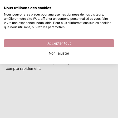
Que recherchez-vous ?
Nous utilisons des cookies
Passer au contenu principal
Comment éliminer mon compte ?
Nous pouvons les placer pour analyser les données de nos visiteurs,
Comment éliminer mon compte ?
améliorer notre site Web, afficher un contenu personnalisé et vous faire
Rechercher...
Disponible immédiatement
vivre une expérience inoubliable. Pour plus d'informations sur les cookies
que nous utilisons, ouvrez les paramètres.
Vous souhaitez supprimer votre compte ?
⁠Veuillez nous contacter à l'adresse
info@vaessen-
Accepter tout
creative.com
ou au +31 45 524 3771 et nous nous ferons un
plaisir de vous aider.
Non, ajuster
⁠N'oubliez pas d'indiquer l'adresse électronique avec laquelle
vous vous êtes inscrit afin que nous puissions traiter votre
compte rapidement.
Nouveauté de Carla Creates : Jolly,
waddle & Wheels
Voir toute la collection